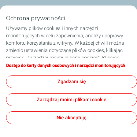
Nasze biznesy
Ochrona prywatności
Dobierz olej
Używamy plików cookies i innych narzędzi
monitorujących w celu zapewnienia, analizy i poprawy
Porady i wskazówki
komfortu korzystania z witryny. W każdej chwili można
zmienić ustawienia dotyczące plików cookies, klikając
O TotalEnergies
przycisk „Zarządzaj moimi plikami cookies”. Klikając
przycisk „Akceptuję”, wyrażają Państwo zgodę na
Dostęp do karty danych osobowych i narzędzi monitorujących
Zostań naszym partnerem
zapisywanie wszystkich plików cookies. W przypadku
kliknięcia przycisku „Odmawiam”, używane będą tylko
Zgadzam się
techniczne pliki cookies niezbędne do prawidłowego
funkcjonowania strony. Więcej informacji na ten temat
Informacje prawne
Polityka prywatności
Zarządzaj moimi plikami cookie
można znaleźć na stronie „Karta danych osobowych i
Kodeks postępowania TotalEnergies
Strategia podatkowa
narzędzi monitorujących”.
Ogólne warunki sprzedaży
Accessibility: partially compliant
Cookies
Nie akceptuję
TotalEnergies 2026