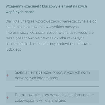
Wzajemny szacunek: kluczowy element naszych
wspólnych zasad
Dla TotalEnergies wzorowe zachowanie zaczyna się od
słuchania i szanowania wszystkich naszych
interesariuszy. Oznacza niezachwianą uczciwość, ale
także poszanowanie praw człowieka w każdych
okolicznościach oraz ochronę środowiska i zdrowia
ludzkiego.
Spełnianie najbardziej rygorystycznych norm
dotyczących integralności
Aby zapewnić wzorowe zachowanie jako Grupa we
wszystkich krajach, musimy móc liczyć na uczciwość
Poszanowanie praw człowieka, fundamentalne
każdego z naszych interesariuszy.
zobowiązanie w TotalEnergies