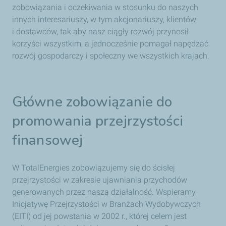
sprawozdawczości Organizacji Narodów
zobowiązania i oczekiwania w stosunku do naszych
Zjednoczonych, pokazuje nasze obecne podejście do
innych interesariuszy, w tym akcjonariuszy, klientów
uwzględniania praw człowieka w naszych działaniach
i dostawców, tak aby nasz ciągły rozwój przynosił
korzyści wszystkim, a jednocześnie pomagał napędzać
rozwój gospodarczy i społeczny we wszystkich krajach.
Główne zobowiązanie do
promowania przejrzystości
finansowej
W TotalEnergies zobowiązujemy się do ścisłej
przejrzystości w zakresie ujawniania przychodów
generowanych przez naszą działalność. Wspieramy
Inicjatywę Przejrzystości w Branżach Wydobywczych
(EITI) od jej powstania w 2002 r., której celem jest