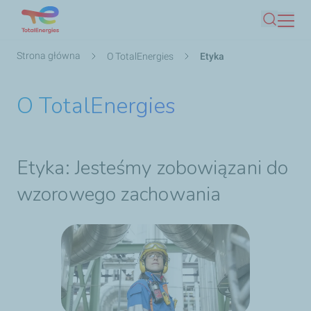
Przejdź
Szukaj
do
treści
Ścieżka
Strona główna
O TotalEnergies
Etyka
nawigacyjna
O TotalEnergies
Etyka: Jesteśmy zobowiązani do
wzorowego zachowania