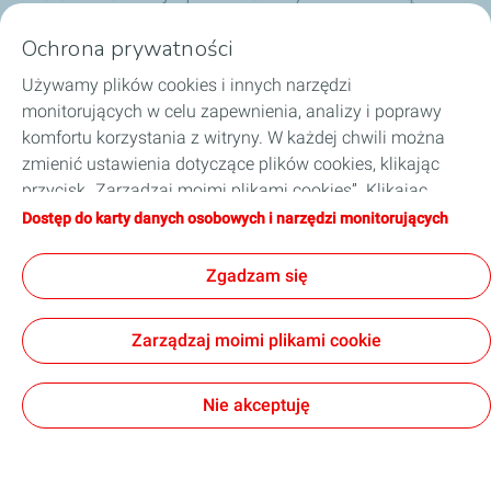
wpływa to na żywotność silnika, jego moc,
Ochrona prywatności
czystość, zużycie paliwa oraz ochronę układu
oczyszczania spalin.
Używamy plików cookies i innych narzędzi
monitorujących w celu zapewnienia, analizy i poprawy
komfortu korzystania z witryny. W każdej chwili można
zmienić ustawienia dotyczące plików cookies, klikając
przycisk „Zarządzaj moimi plikami cookies”. Klikając
przycisk „Akceptuję”, wyrażają Państwo zgodę na
Dostęp do karty danych osobowych i narzędzi monitorujących
Informacje prawne
Polityka prywatności
zapisywanie wszystkich plików cookies. W przypadku
Kodeks postępowania TotalEnergies
Strategia podatkowa
Ogólne warunki sprzedaży
Accessibility: partially compliant
kliknięcia przycisku „Odmawiam”, używane będą tylko
Zgadzam się
Cookies
techniczne pliki cookies niezbędne do prawidłowego
funkcjonowania strony. Więcej informacji na ten temat
TotalEnergies 2026
Zarządzaj moimi plikami cookie
można znaleźć na stronie „Karta danych osobowych i
narzędzi monitorujących”.
Nie akceptuję