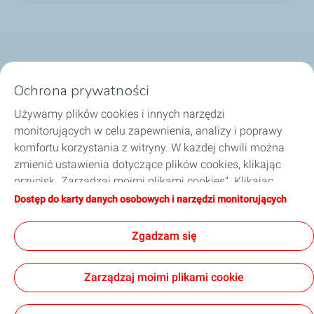
Nasze biznesy
Ochrona prywatności
Dobierz olej
Używamy plików cookies i innych narzędzi
monitorujących w celu zapewnienia, analizy i poprawy
Porady i wskazówki
komfortu korzystania z witryny. W każdej chwili można
zmienić ustawienia dotyczące plików cookies, klikając
O TotalEnergies
przycisk „Zarządzaj moimi plikami cookies”. Klikając
przycisk „Akceptuję”, wyrażają Państwo zgodę na
Dostęp do karty danych osobowych i narzędzi monitorujących
Zostań naszym partnerem
zapisywanie wszystkich plików cookies. W przypadku
kliknięcia przycisku „Odmawiam”, używane będą tylko
Zgadzam się
techniczne pliki cookies niezbędne do prawidłowego
funkcjonowania strony. Więcej informacji na ten temat
Informacje prawne
Polityka prywatności
Zarządzaj moimi plikami cookie
można znaleźć na stronie „Karta danych osobowych i
Kodeks postępowania TotalEnergies
Strategia podatkowa
narzędzi monitorujących”.
Ogólne warunki sprzedaży
Accessibility: partially compliant
Cookies