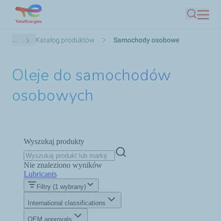
Przejdź
Szukaj
do
treści
Ścieżka
...
Katalog produktów
Samochody osobowe
nawigacyjna
Oleje do samochodów
osobowych