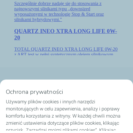
Nasze biznesy
Ochrona prywatności
Dobierz olej
Używamy plików cookies i innych narzędzi
monitorujących w celu zapewnienia, analizy i poprawy
Porady i wskazówki
komfortu korzystania z witryny. W każdej chwili można
zmienić ustawienia dotyczące plików cookies, klikając
O TotalEnergies
przycisk „Zarządzaj moimi plikami cookies”. Klikając