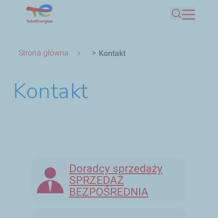
Zamknij
Rozpocznij wyszukiwanie
Przejdź
Szukaj
do
treści
Ścieżka
Strona główna
Kontakt
nawigacyjna
Kontakt
Doradcy sprzedaży
SPRZEDAŻ
BEZPOŚREDNIA