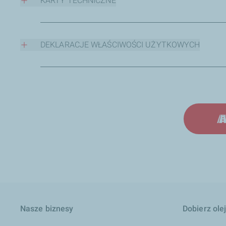
KARTY TECHNICZNE
Styrelf 10/40-65
Styrelf 25/55-60
DEKLARACJE WŁAŚCIWOŚCI UŻYTKOWYCH
Styrelf 25/55-80
Styrelf 45/80-55
Styrelf 10/40-65
Styrelf 45/80-65
Styrelf 25/55-60
Styrelf 45/80-80
Styrelf 25/55-80
Styrelf 65/105-60
Styrelf 45/80-55
Styrelf 45/80-65
Styrelf 45/80-80
Styrelf 65/105-60
Nasze biznesy
Dobierz ole