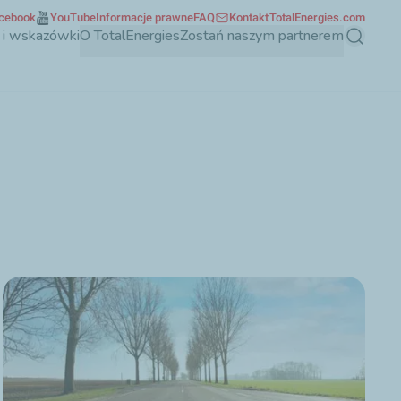
cebook
YouTube
Informacje prawne
FAQ
Kontakt
TotalEnergies.com
 i wskazówki
O TotalEnergies
Zostań naszym partnerem
Szukaj