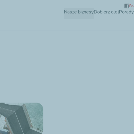
Fa
Przejdź
Nasze biznesy
Dobierz olej
Porady
do
treści