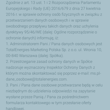
Zgodnie z art. 13 ust. 1 i 2 Rozporządzenia Parlamentu
tym
Europejskiego i Rady (UE) 2016/679 z dnia 27 kwietnia
odpowiedzi
na
2016 r. w sprawie ochrony osób fizycznych w związku z
zapytanie
przetwarzaniem danych osobowych i w sprawie
wysłane
przeze
swobodnego przepływu takich danych oraz uchylenia
mnie
dyrektywy 95/46/WE (dalej: Ogólne rozporządzenie o
za
pośrednictwem
ochronie danych) informuję, iż:
formularza
1. Administratorem Pani / Pana danych osobowych jest
kontaktowego.
TotalEnergies Marketing Polska Sp. z o.o. ul. Wronia 10,
00-840 Warszawa (dalej: Spółka).
2. Przestrzeganie zasad ochrony danych w Spółce
nadzoruje wyznaczony Inspektor Ochrony Danych z
którym można skontaktować się poprzez e-mail:
ms.pl-
dane_osobowe@totalenergies.com
.
3. Pani / Pana dane osobowe przetwarzane będą w celu
niezbędnym do udzielenia odpowiedzi na zapytanie
wysłane przeze Panią / Pana za pośrednictwem
formularza kontaktowego w tym przesłanie oferty
handlowej.