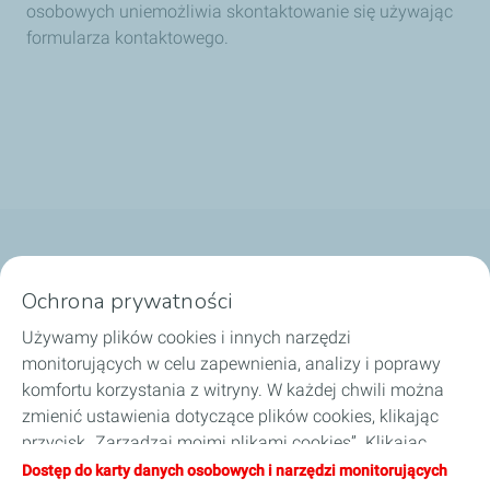
osobowych uniemożliwia skontaktowanie się używając
formularza kontaktowego.
Nasze biznesy
Ochrona prywatności
Dobierz olej
Używamy plików cookies i innych narzędzi
monitorujących w celu zapewnienia, analizy i poprawy
Porady i wskazówki
komfortu korzystania z witryny. W każdej chwili można
zmienić ustawienia dotyczące plików cookies, klikając
O TotalEnergies
przycisk „Zarządzaj moimi plikami cookies”. Klikając
przycisk „Akceptuję”, wyrażają Państwo zgodę na
Dostęp do karty danych osobowych i narzędzi monitorujących
Zostań naszym partnerem