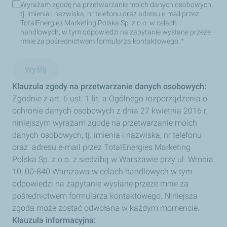
Wyrażam zgodę na przetwarzanie moich danych osobowych,
Wyrażam
tj. imienia i nazwiska, nr telefonu oraz adresu e-mail przez
zgodę
TotalEnergies Marketing Polska Sp. z o.o. w celach
na
handlowych, w tym odpowiedzi na zapytanie wysłane przeze
przetwarzanie
mnie za pośrednictwem formularza kontaktowego.
moich
*
danych
osobowych,
tj.
Wyślij
imienia
i
Klauzula zgody na przetwarzanie danych osobowych:
nazwiska,
Zgodnie z art. 6 ust. 1 lit. a Ogólnego rozporządzenia o
nr
telefonu
ochronie danych osobowych z dnia 27 kwietnia 2016 r.
oraz
niniejszym wyrażam zgodę na przetwarzanie moich
adresu
e-
danych osobowych, tj. imienia i nazwiska, nr telefonu
mail
oraz adresu e-mail przez TotalEnergies Marketing
przez
TotalEnergies
Polska Sp. z o.o. z siedzibą w Warszawie przy ul. Wronia
Marketing
10, 00-840 Warszawa w celach handlowych w tym
Polska
Sp.
odpowiedzi na zapytanie wysłane przeze mnie za
z
pośrednictwem formularza kontaktowego. Niniejsza
o.o.
w
zgoda może zostać odwołana w każdym momencie.
celach
Klauzula informacyjna:
handlowych,
w