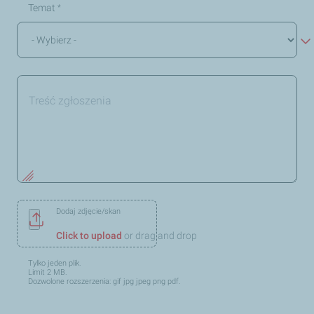
Temat
*
Dodaj zdjęcie/skan
Click to upload
or drag and drop
Tylko jeden plik.
Limit 2 MB.
Dozwolone rozszerzenia: gif jpg jpeg png pdf.