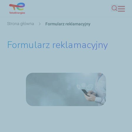
Przejdź
Szukaj
do
treści
Ścieżka
Strona główna
Formularz reklamacyjny
nawigacyjna
Formularz reklamacyjny