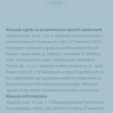
tj.
Wyślij
imienia
i
nazwiska,
nr
telefonu
oraz
adresu
Klauzula zgody na przetwarzanie danych osobowych:
e-
Zgodnie z art. 6 ust. 1 lit. a Ogólnego rozporządzenia o
mail
przez
ochronie danych osobowych z dnia 27 kwietnia 2016 r.
TotalEnergies
niniejszym wyrażam zgodę na przetwarzanie moich
Marketing
Polska
danych osobowych, tj. imienia i nazwiska, nr telefonu
Sp.
oraz adresu e-mail przez TotalEnergies Marketing
z
o.o.
Polska
Sp. z o.o.
z siedzibą w Warszawie przy al. Jana
w
Pawła II 80, 00-175 Warszawa w celach handlowych w
celach
handlowych,
tym odpowiedzi na zapytanie wysłane przeze mnie za
w
pośrednictwem formularza kontaktowego. Niniejsza
tym
odpowiedzi
zgoda może zostać odwołana w każdym momencie.
na
Klauzula informacyjna:
zapytanie
wysłane
Zgodnie z art. 13 ust. 1 i 2 Rozporządzenia Parlamentu
przeze
Europejskiego i Rady (UE) 2016/679 z dnia 27 kwietnia
mnie