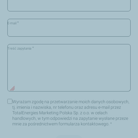
*
E-mail
*
Treść zapytania
Wyrażam zgodę na przetwarzanie moich danych osobowych,
Wyrażam
tj. imienia i nazwiska, nr telefonu oraz adresu e-mail przez
zgodę
TotalEnergies Marketing Polska Sp. z o.o. w celach
na
handlowych, w tym odpowiedzi na zapytanie wysłane przeze
przetwarzanie
mnie za pośrednictwem formularza kontaktowego.
moich
*
danych
osobowych,