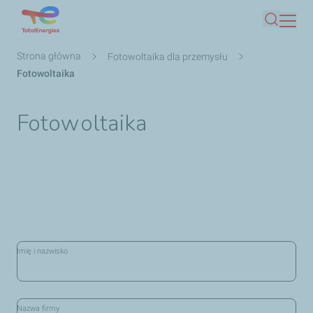
Przejdź
Szukaj
do
treści
Ścieżka
Strona główna
Fotowoltaika dla przemysłu
nawigacyjna
Fotowoltaika
Fotowoltaika
Imię i nazwisko
Nazwa firmy