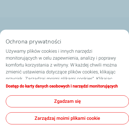
Nasze biznesy
Ochrona prywatności
Dobierz olej
Używamy plików cookies i innych narzędzi
monitorujących w celu zapewnienia, analizy i poprawy
Porady i wskazówki
komfortu korzystania z witryny. W każdej chwili można
zmienić ustawienia dotyczące plików cookies, klikając
O TotalEnergies
przycisk „Zarządzaj moimi plikami cookies”. Klikając
przycisk „Akceptuję”, wyrażają Państwo zgodę na
Dostęp do karty danych osobowych i narzędzi monitorujących
Zostań naszym partnerem
zapisywanie wszystkich plików cookies. W przypadku
kliknięcia przycisku „Odmawiam”, używane będą tylko
Zgadzam się
techniczne pliki cookies niezbędne do prawidłowego
funkcjonowania strony. Więcej informacji na ten temat
Informacje prawne
Polityka prywatności
Zarządzaj moimi plikami cookie
można znaleźć na stronie „Karta danych osobowych i
Kodeks postępowania TotalEnergies
Strategia podatkowa
narzędzi monitorujących”.
Ogólne warunki sprzedaży
Accessibility: partially compliant