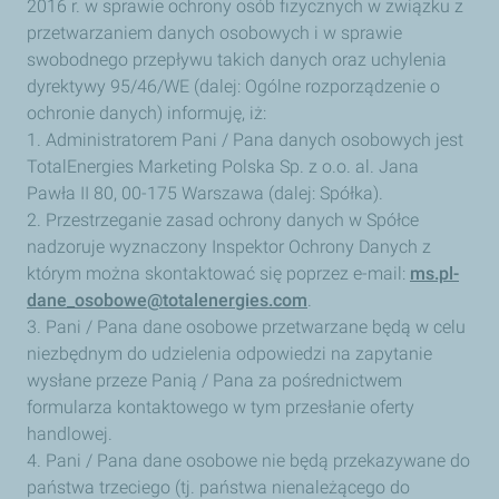
za
2016 r. w sprawie ochrony osób fizycznych w związku z
pośrednictwem
przetwarzaniem danych osobowych i w sprawie
formularza
kontaktowego.
swobodnego przepływu takich danych oraz uchylenia
dyrektywy 95/46/WE (dalej: Ogólne rozporządzenie o
ochronie danych) informuję, iż:
1. Administratorem Pani / Pana danych osobowych jest
TotalEnergies Marketing Polska
Sp. z o.o.
al. Jana
Pawła II 80, 00-175 Warszawa (dalej: Spółka).
2. Przestrzeganie zasad ochrony danych w Spółce
nadzoruje wyznaczony Inspektor Ochrony Danych z
którym można skontaktować się poprzez e-mail:
ms.pl-
dane_osobowe@totalenergies.com
.
3. Pani / Pana dane osobowe przetwarzane będą w celu
niezbędnym do udzielenia odpowiedzi na zapytanie
wysłane przeze Panią / Pana za pośrednictwem
formularza kontaktowego w tym przesłanie oferty
handlowej.
4. Pani / Pana dane osobowe nie będą przekazywane do
państwa trzeciego (tj. państwa nienależącego do