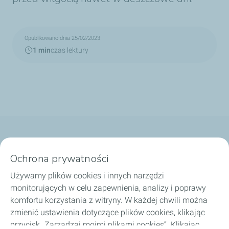
Opublikowano dnia 25/02/2023
1 min
czas lektury
Nasze biznesy
Ochrona prywatności
Dobierz olej
Używamy plików cookies i innych narzędzi
monitorujących w celu zapewnienia, analizy i poprawy
Porady i wskazówki
komfortu korzystania z witryny. W każdej chwili można
zmienić ustawienia dotyczące plików cookies, klikając
O TotalEnergies
przycisk „Zarządzaj moimi plikami cookies”. Klikając