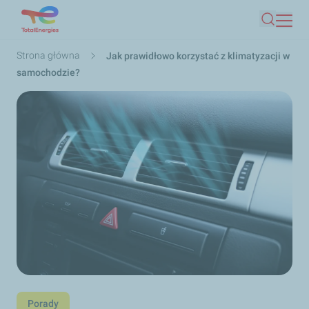
Przejdź
Szukaj
do
treści
Ścieżka
Strona główna
Jak prawidłowo korzystać z klimatyzacji w
nawigacyjna
samochodzie?
Porady