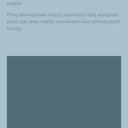
biegów.
Płyny obowiązkowo muszą zapewniać stałą wydajność
przez cały okres między wymianami oraz ochronę przed
korozją.