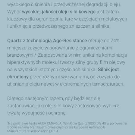
wysokiego ciśnienia i przedwczesnej degradacji oleju.
Wybór
wysokiej jakości oleju silnikowego
jest zatem
kluczowy dla ograniczenia tarć w częściach metalowych
i uniknięcia przedwczesnego zniszczenia silnika.
Quartz z technologią Age-Resistance
oferuje do 74%
mniejsze zużycie w porównaniu z ograniczeniami
branżowymi.* Zastosowana w nim unikalna kombinacja
hiperaktywnych molekuł tworzy silny gruby film olejowy
na wszystkich istotnych częściach silnika.
Silnik jest
chroniony
przed różnymi wyzwaniami, od zużycia do
utleniania oleju nawet w ekstremalnych temperaturach.
Dlatego następnym razem, gdy będziesz się
zastanawiać, jaki olej silnikowy zastosować, wybierz
trwałą wydajność i ochronę.
*
Na podstawie testu ACEA OM646LA. Wynik dla Quartz 9000 5W 40 w porównaniu
z odniesieniem branżowym określonym przez European Automobile
Manufacturers' Association (ACEA).