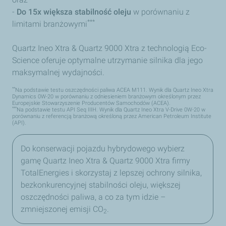
-
Do 15x większa stabilność oleju
w porównaniu z
***
limitami branżowymi
Quartz Ineo Xtra & Quartz 9000 Xtra z technologią Eco-
Science oferuje optymalne utrzymanie silnika dla jego
maksymalnej wydajności.
**
Na podstawie testu oszczędności paliwa ACEA M111. Wynik dla Quartz Ineo Xtra
Dynamics 0W-20 w porównaniu z odniesieniem branżowym określonym przez
Europejskie Stowarzyszenie Producentów Samochodów (ACEA).
***
Na podstawie testu API Seq IIIH. Wynik dla Quartz Ineo Xtra V-Drive 0W-20 w
porównaniu z referencją branżową określoną przez American Petroleum Institute
(API).
Do konserwacji pojazdu hybrydowego wybierz
gamę Quartz Ineo Xtra & Quartz 9000 Xtra firmy
TotalEnergies i skorzystaj z lepszej ochrony silnika,
bezkonkurencyjnej stabilności oleju, większej
oszczędności paliwa, a co za tym idzie –
zmniejszonej emisji CO
.
2