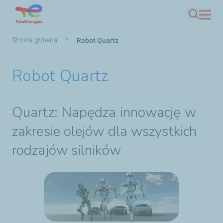
Przejdź
Szukaj
do
treści
Ścieżka
Strona główna
Robot Quartz
nawigacyjna
Robot Quartz
Quartz: Napędza innowację w
zakresie olejów dla wszystkich
rodzajów silników