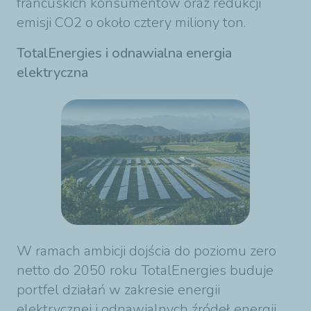
francuskich konsumentów oraz redukcji
emisji CO2 o około cztery miliony ton.
TotalEnergies i odnawialna energia
elektryczna
W ramach ambicji dojścia do poziomu zero
netto do 2050 roku TotalEnergies buduje
portfel działań w zakresie energii
elektrycznej i odnawialnych źródeł energii.