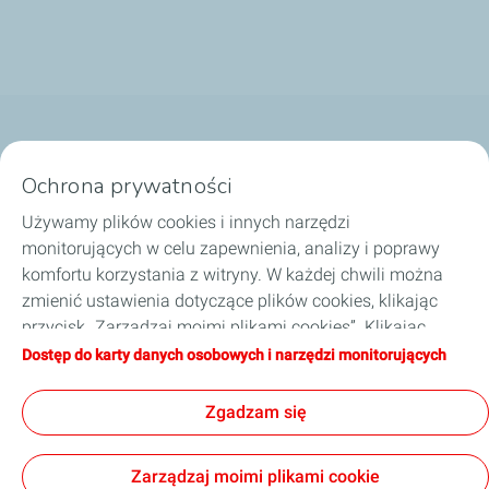
Nasze biznesy
Ochrona prywatności
Dobierz olej
Używamy plików cookies i innych narzędzi
monitorujących w celu zapewnienia, analizy i poprawy
Porady i wskazówki
komfortu korzystania z witryny. W każdej chwili można
zmienić ustawienia dotyczące plików cookies, klikając
O TotalEnergies
przycisk „Zarządzaj moimi plikami cookies”. Klikając
przycisk „Akceptuję”, wyrażają Państwo zgodę na
Dostęp do karty danych osobowych i narzędzi monitorujących
Zostań naszym partnerem
zapisywanie wszystkich plików cookies. W przypadku
kliknięcia przycisku „Odmawiam”, używane będą tylko
Zgadzam się
techniczne pliki cookies niezbędne do prawidłowego
funkcjonowania strony. Więcej informacji na ten temat
Informacje prawne
Polityka prywatności
Zarządzaj moimi plikami cookie
można znaleźć na stronie „Karta danych osobowych i