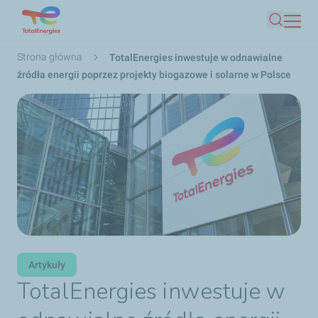
Przejdź
Szukaj
do
treści
Ścieżka
Strona główna
TotalEnergies inwestuje w odnawialne
nawigacyjna
źródła energii poprzez projekty biogazowe i solarne w Polsce
Artykuły
TotalEnergies inwestuje w