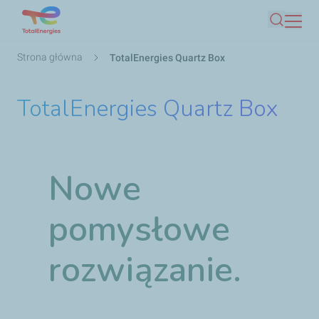
Przejdź
Szukaj
do
treści
Ścieżka
Strona główna
TotalEnergies Quartz Box
nawigacyjna
TotalEnergies Quartz Box
Nowe
pomysłowe
rozwiązanie.