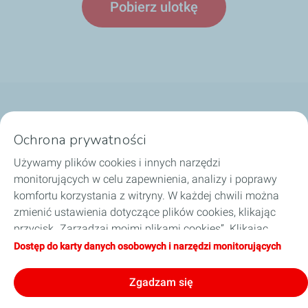
Pobierz ulotkę
Nasze biznesy
Ochrona prywatności
Dobierz olej
Używamy plików cookies i innych narzędzi
monitorujących w celu zapewnienia, analizy i poprawy
Porady i wskazówki
komfortu korzystania z witryny. W każdej chwili można
zmienić ustawienia dotyczące plików cookies, klikając
O TotalEnergies
przycisk „Zarządzaj moimi plikami cookies”. Klikając
przycisk „Akceptuję”, wyrażają Państwo zgodę na
Dostęp do karty danych osobowych i narzędzi monitorujących
Zostań naszym partnerem
zapisywanie wszystkich plików cookies. W przypadku
kliknięcia przycisku „Odmawiam”, używane będą tylko
Zgadzam się
techniczne pliki cookies niezbędne do prawidłowego