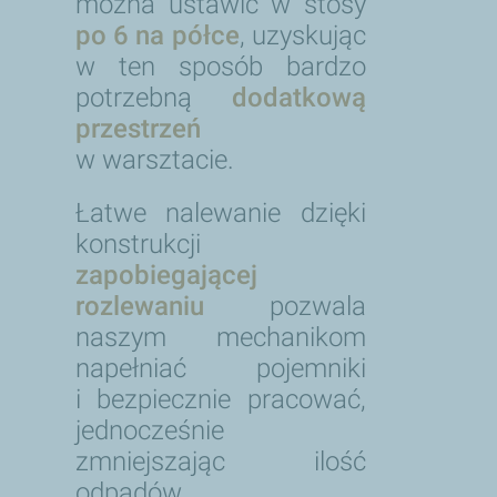
można ustawić w stosy
po 6 na półce
, uzyskując
w ten sposób bardzo
potrzebną
dodatkową
przestrzeń
w warsztacie.
Łatwe nalewanie dzięki
konstrukcji
zapobiegającej
rozlewaniu
pozwala
naszym mechanikom
napełniać pojemniki
i bezpiecznie pracować,
jednocześnie
zmniejszając ilość
odpadów.