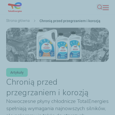
Przejdź
Szukaj
do
treści
Ścieżka
Strona główna
Chronią przed przegrzaniem i korozją
nawigacyjna
Artykuły
Chronią przed
przegrzaniem i korozją
Nowoczesne płyny chłodnicze TotalEnergies
spełniają wymagania najnowszych silników,