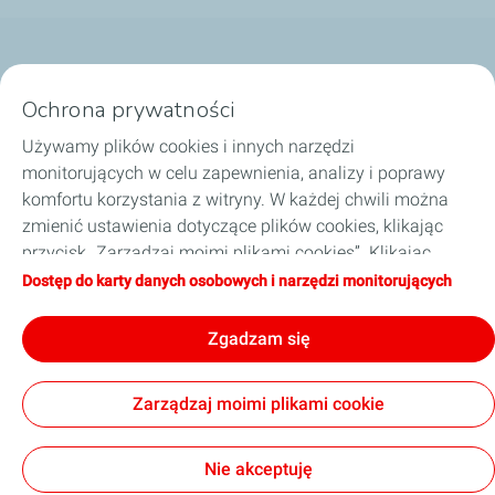
Nasze biznesy
Ochrona prywatności
Dobierz olej
Używamy plików cookies i innych narzędzi
monitorujących w celu zapewnienia, analizy i poprawy
Porady i wskazówki
komfortu korzystania z witryny. W każdej chwili można
zmienić ustawienia dotyczące plików cookies, klikając
O TotalEnergies
przycisk „Zarządzaj moimi plikami cookies”. Klikając
przycisk „Akceptuję”, wyrażają Państwo zgodę na
Dostęp do karty danych osobowych i narzędzi monitorujących
Zostań naszym partnerem
zapisywanie wszystkich plików cookies. W przypadku
kliknięcia przycisku „Odmawiam”, używane będą tylko
Zgadzam się
techniczne pliki cookies niezbędne do prawidłowego
funkcjonowania strony. Więcej informacji na ten temat
Informacje prawne
Polityka prywatności
Zarządzaj moimi plikami cookie
można znaleźć na stronie „Karta danych osobowych i
Kodeks postępowania TotalEnergies
Strategia podatkowa
narzędzi monitorujących”.
Ogólne warunki sprzedaży
Accessibility: partially compliant
Cookies
Nie akceptuję