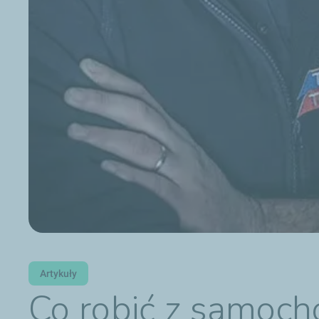
Artykuły
Co robić z samoch