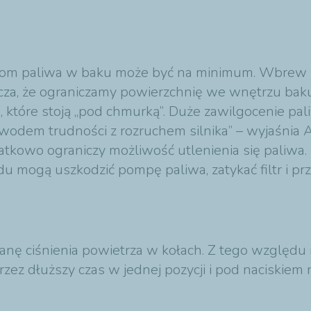
ziom paliwa w baku może być na minimum. Wbrew 
cza, że ograniczamy powierzchnię we wnętrzu baku,
h, które stoją „pod chmurką”. Duże zawilgocenie p
wodem trudności z rozruchem silnika” – wyjaśnia 
tkowo ograniczy możliwość utlenienia się paliwa. 
u mogą uszkodzić pompę paliwa, zatykać filtr i p
nę ciśnienia powietrza w kołach. Z tego względu 
rzez dłuższy czas w jednej pozycji i pod naciskie