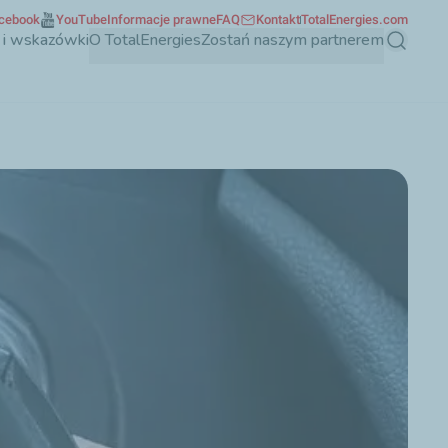
cebook
YouTube
Informacje prawne
FAQ
Kontakt
TotalEnergies.com
 i wskazówki
O TotalEnergies
Zostań naszym partnerem
Szukaj