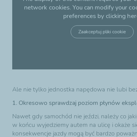
network cookies. You can modify your co
preferences by clicking her
Zaakceptuj pliki cookie
Ale nie tylko jednostka napędowa nie lubi be
1. Okresowo sprawdzaj poziom płynów ekspl
Nawet gdy samochód nie jeździ, należy co ja
w końcu wyjedziemy autem na ulicę i okaże s
konsekwencje jazdy mogą być bardzo poważne