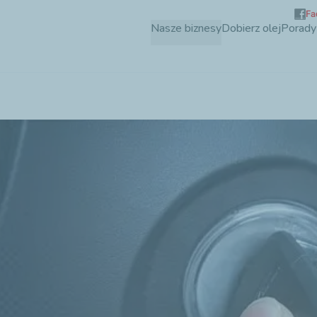
Fa
Przejdź
Nasze biznesy
Dobierz olej
Porady
do
treści