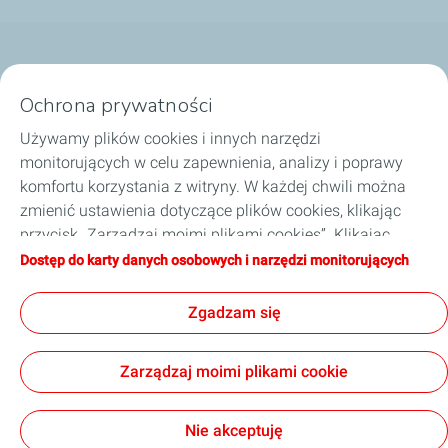
Nasze biznesy
Ochrona prywatności
Dobierz olej
Używamy plików cookies i innych narzędzi
monitorujących w celu zapewnienia, analizy i poprawy
Porady i wskazówki
komfortu korzystania z witryny. W każdej chwili można
zmienić ustawienia dotyczące plików cookies, klikając
O TotalEnergies
przycisk „Zarządzaj moimi plikami cookies”. Klikając
przycisk „Akceptuję”, wyrażają Państwo zgodę na
Dostęp do karty danych osobowych i narzędzi monitorujących
Zostań naszym partnerem
zapisywanie wszystkich plików cookies. W przypadku
kliknięcia przycisku „Odmawiam”, używane będą tylko
Zgadzam się
techniczne pliki cookies niezbędne do prawidłowego
funkcjonowania strony. Więcej informacji na ten temat
Informacje prawne
Polityka prywatności
Zarządzaj moimi plikami cookie
można znaleźć na stronie „Karta danych osobowych i
Kodeks postępowania TotalEnergies
Strategia podatkowa
narzędzi monitorujących”.
Ogólne warunki sprzedaży
Accessibility: partially compliant
Cookies
Nie akceptuję