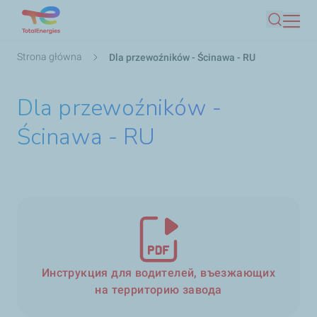
Przejdź
Szukaj
do
treści
Ścieżka
Strona główna
Dla przewoźników - Ścinawa - RU
nawigacyjna
Dla przewoźników -
Ścinawa - RU
Инструкция для водителей, въезжающих
на территорию завода