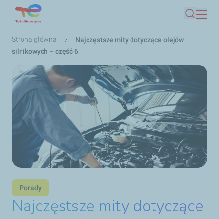
Przejdź
Szukaj
do
treści
Ścieżka
Strona główna
Najczęstsze mity dotyczące olejów
nawigacyjna
silnikowych – część 6
Porady
Najczęstsze mity dotyczące