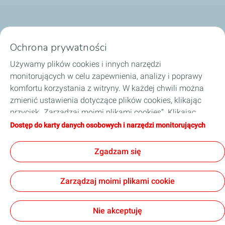
Nasze biznesy
Ochrona prywatności
Dobierz olej
Używamy plików cookies i innych narzędzi
monitorujących w celu zapewnienia, analizy i poprawy
Porady i wskazówki
komfortu korzystania z witryny. W każdej chwili można
zmienić ustawienia dotyczące plików cookies, klikając
O TotalEnergies
przycisk „Zarządzaj moimi plikami cookies”. Klikając
przycisk „Akceptuję”, wyrażają Państwo zgodę na
Dostęp do karty danych osobowych i narzędzi monitorujących
Zostań naszym partnerem
zapisywanie wszystkich plików cookies. W przypadku
kliknięcia przycisku „Odmawiam”, używane będą tylko
Zgadzam się
techniczne pliki cookies niezbędne do prawidłowego
funkcjonowania strony. Więcej informacji na ten temat
Informacje prawne
Polityka prywatności
Zarządzaj moimi plikami cookie
można znaleźć na stronie „Karta danych osobowych i
Kodeks postępowania TotalEnergies
Strategia podatkowa
narzędzi monitorujących”.
Ogólne warunki sprzedaży
Accessibility: partially compliant
Cookies
Nie akceptuję