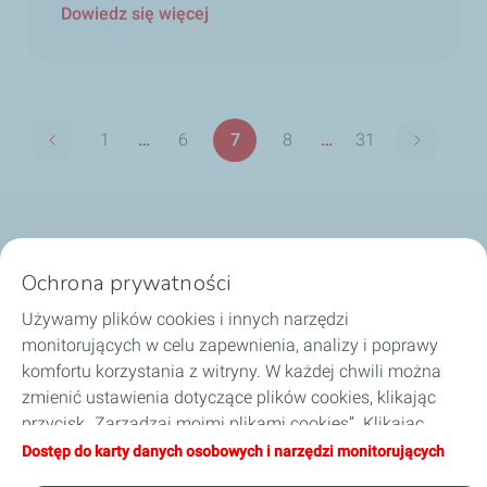
Dowiedz się więcej
Paginacja
1
…
6
7
8
…
31
Poprzednia strona
Następna
Pierwsza
Strona
Strona
Strona
Ostatnia
strona
strona
Nasze biznesy
Ochrona prywatności
Dobierz olej
Używamy plików cookies i innych narzędzi
monitorujących w celu zapewnienia, analizy i poprawy
Porady i wskazówki
komfortu korzystania z witryny. W każdej chwili można
zmienić ustawienia dotyczące plików cookies, klikając
O TotalEnergies
przycisk „Zarządzaj moimi plikami cookies”. Klikając
przycisk „Akceptuję”, wyrażają Państwo zgodę na
Dostęp do karty danych osobowych i narzędzi monitorujących
Zostań naszym partnerem
zapisywanie wszystkich plików cookies. W przypadku