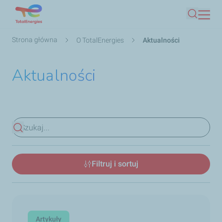
Przejdź
Szukaj
do
treści
Ścieżka
Strona główna
O TotalEnergies
Aktualności
nawigacyjna
Aktualności
Zobacz wyniki
Filtruj i sortuj
Artykuły