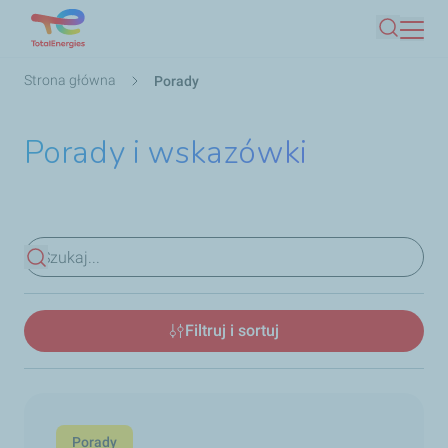
Przejdź
Szukaj
do
treści
Ścieżka
Strona główna
Porady
nawigacyjna
Porady i wskazówki
Zobacz wyniki
Filtruj i sortuj
Porady