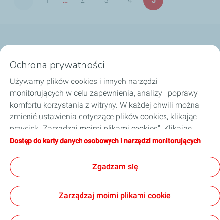
1
…
2
3
4
5
Poprzednia strona
Pierwsza
Strona
Strona
Strona
Strona
strona
Nasze biznesy
Ochrona prywatności
Dobierz olej
Używamy plików cookies i innych narzędzi
monitorujących w celu zapewnienia, analizy i poprawy
Porady i wskazówki
komfortu korzystania z witryny. W każdej chwili można
zmienić ustawienia dotyczące plików cookies, klikając
O TotalEnergies
przycisk „Zarządzaj moimi plikami cookies”. Klikając
przycisk „Akceptuję”, wyrażają Państwo zgodę na
Dostęp do karty danych osobowych i narzędzi monitorujących
Zostań naszym partnerem
zapisywanie wszystkich plików cookies. W przypadku
kliknięcia przycisku „Odmawiam”, używane będą tylko
Zgadzam się
techniczne pliki cookies niezbędne do prawidłowego
funkcjonowania strony. Więcej informacji na ten temat
Informacje prawne
Polityka prywatności
Zarządzaj moimi plikami cookie
można znaleźć na stronie „Karta danych osobowych i
Kodeks postępowania TotalEnergies
Strategia podatkowa
narzędzi monitorujących”.
Ogólne warunki sprzedaży
Accessibility: partially compliant